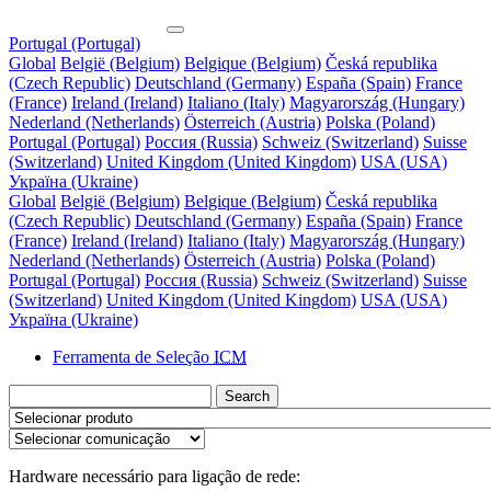
Portugal (Portugal)
Global
België (Belgium)
Belgique (Belgium)
Česká republika
(Czech Republic)
Deutschland (Germany)
España (Spain)
France
(France)
Ireland (Ireland)
Italiano (Italy)
Magyarország (Hungary)
Nederland (Netherlands)
Österreich (Austria)
Polska (Poland)
Portugal (Portugal)
Россия (Russia)
Schweiz (Switzerland)
Suisse
(Switzerland)
United Kingdom (United Kingdom)
USA (USA)
Україна (Ukraine)
Global
België (Belgium)
Belgique (Belgium)
Česká republika
(Czech Republic)
Deutschland (Germany)
España (Spain)
France
(France)
Ireland (Ireland)
Italiano (Italy)
Magyarország (Hungary)
Nederland (Netherlands)
Österreich (Austria)
Polska (Poland)
Portugal (Portugal)
Россия (Russia)
Schweiz (Switzerland)
Suisse
(Switzerland)
United Kingdom (United Kingdom)
USA (USA)
Україна (Ukraine)
Ferramenta de Seleção
ICM
Search
Hardware necessário para ligação de rede: