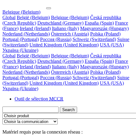
Belgique (Belgium)
Global
België (Belgium)
Belgique (Belgium)
Česká republika
(Czech Republic)
Deutschland (Germany)
España (Spain)
France
(France)
Ireland (Ireland)
Italiano (Italy)
Magyarország (Hungary)
Nederland (Netherlands)
Österreich (Austria)
Polska (Poland)
Portugal (Portugal)
Россия (Russia)
Schweiz (Switzerland)
Suisse
(Switzerland)
United Kingdom (United Kingdom)
USA (USA)
Україна (Ukraine)
Global
België (Belgium)
Belgique (Belgium)
Česká republika
(Czech Republic)
Deutschland (Germany)
España (Spain)
France
(France)
Ireland (Ireland)
Italiano (Italy)
Magyarország (Hungary)
Nederland (Netherlands)
Österreich (Austria)
Polska (Poland)
Portugal (Portugal)
Россия (Russia)
Schweiz (Switzerland)
Suisse
(Switzerland)
United Kingdom (United Kingdom)
USA (USA)
Україна (Ukraine)
Outil de sélection
MCCR
Search
Matériel requis pour la connexion réseau :