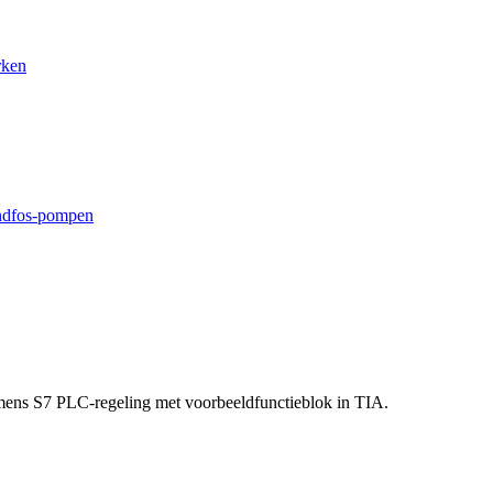
rken
ndfos-pompen
emens S7 PLC-regeling met voorbeeldfunctieblok in TIA.