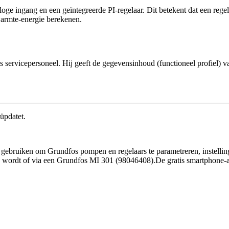
ngang en een geïntegreerde PI-regelaar. Dit betekent dat een regelk
rmte-energie berekenen.
ervicepersoneel. Hij geeft de gegevensinhoud (functioneel profiel) v
üpdatet.
 gebruiken om Grundfos pompen en regelaars te parametreren, instellin
nd wordt of via een Grundfos MI 301 (98046408).De gratis smartphone