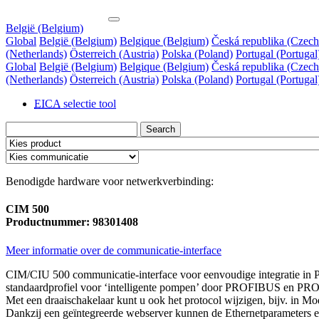
België (Belgium)
Global
België (Belgium)
Belgique (Belgium)
Česká republika (Czech
(Netherlands)
Österreich (Austria)
Polska (Poland)
Portugal (Portugal
Global
België (Belgium)
Belgique (Belgium)
Česká republika (Czech
(Netherlands)
Österreich (Austria)
Polska (Poland)
Portugal (Portugal
EICA
selectie tool
Search
Benodigde hardware voor netwerkverbinding:
CIM 500
Productnummer: 98301408
Meer informatie over de communicatie-interface
CIM/CIU 500 communicatie-interface voor eenvoudige integratie in 
standaardprofiel voor ‘intelligente pompen’ door PROFIBUS en PRO
Met een draaischakelaar kunt u ook het protocol wijzigen, bijv. in M
Dankzij een geïntegreerde webserver kunnen de Ethernetparameters 