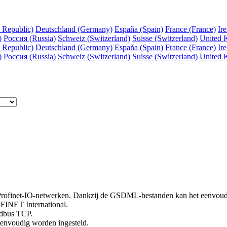
 Republic)
Deutschland (Germany)
España (Spain)
France (France)
Ire
)
Россия (Russia)
Schweiz (Switzerland)
Suisse (Switzerland)
United 
 Republic)
Deutschland (Germany)
España (Spain)
France (France)
Ire
)
Россия (Russia)
Schweiz (Switzerland)
Suisse (Switzerland)
United 
Profinet-IO-netwerken. Dankzij de GSDML-bestanden kan het eenvoudig
FINET International.
odbus TCP.
eenvoudig worden ingesteld.