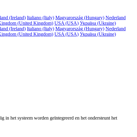
land (Ireland)
Italiano (Italy)
Magyarország (Hungary)
Nederland
Kingdom (United Kingdom)
USA (USA)
Україна (Ukraine)
land (Ireland)
Italiano (Italy)
Magyarország (Hungary)
Nederland
Kingdom (United Kingdom)
USA (USA)
Україна (Ukraine)
 in het systeem worden geïntegreerd en het ondersteunt het