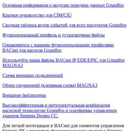
Основная информация о модулях передачи данных Grundfos
Краткое руководство для CIM/CIU
Сводная таблица кодов событий для всех продуктов Grundfos
Функциональный профиль и установочные файлы
Ознакомьтесь с нашими функциональными профилями
BACnet для насосов Grundfos
Используйте наши файлы BACnet IP EDE/EPIC для Grundfos
MAGNA3
Схема внешних подключений
Обзор соединений (клеммная схема) MAGNA3
Внешние библиотеки
Высокоэффективная и интеллектуальная комбинация
насосной технологии Grundfos и платформы управления
зданием Siemens Desigo CC.
Для легкой интеграции в BACnet для элементов управления
Siemens PX с примером функционального модуля в Siemens