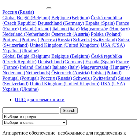
Россия (Russia)
Global
België (Belgium)
Belgique (Belgium)
Česká republika
(Czech Republic)
Deutschland (Germany)
España (Spain)
France
(France)
Ireland (Ireland)
Italiano (Italy)
Magyarország (Hungary)
Nederland (Netherlands)
Österreich (Austria)
Polska (Poland)
Portugal (Portugal)
Россия (Russia)
Schweiz (Switzerland)
Suisse
(Switzerland)
United Kingdom (United Kingdom)
USA (USA)
Україна (Ukraine)
Global
België (Belgium)
Belgique (Belgium)
Česká republika
(Czech Republic)
Deutschland (Germany)
España (Spain)
France
(France)
Ireland (Ireland)
Italiano (Italy)
Magyarország (Hungary)
Nederland (Netherlands)
Österreich (Austria)
Polska (Poland)
Portugal (Portugal)
Россия (Russia)
Schweiz (Switzerland)
Suisse
(Switzerland)
United Kingdom (United Kingdom)
USA (USA)
Україна (Ukraine)
ППО
для телемеханики
Search
Аппаратное обеспечение, необходимое для подключения к