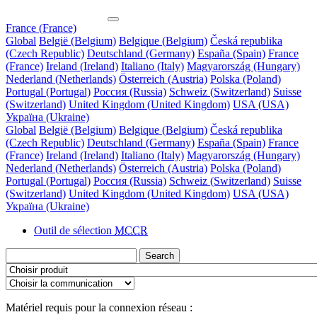
France (France)
Global
België (Belgium)
Belgique (Belgium)
Česká republika
(Czech Republic)
Deutschland (Germany)
España (Spain)
France
(France)
Ireland (Ireland)
Italiano (Italy)
Magyarország (Hungary)
Nederland (Netherlands)
Österreich (Austria)
Polska (Poland)
Portugal (Portugal)
Россия (Russia)
Schweiz (Switzerland)
Suisse
(Switzerland)
United Kingdom (United Kingdom)
USA (USA)
Україна (Ukraine)
Global
België (Belgium)
Belgique (Belgium)
Česká republika
(Czech Republic)
Deutschland (Germany)
España (Spain)
France
(France)
Ireland (Ireland)
Italiano (Italy)
Magyarország (Hungary)
Nederland (Netherlands)
Österreich (Austria)
Polska (Poland)
Portugal (Portugal)
Россия (Russia)
Schweiz (Switzerland)
Suisse
(Switzerland)
United Kingdom (United Kingdom)
USA (USA)
Україна (Ukraine)
Outil de sélection
MCCR
Search
Matériel requis pour la connexion réseau :