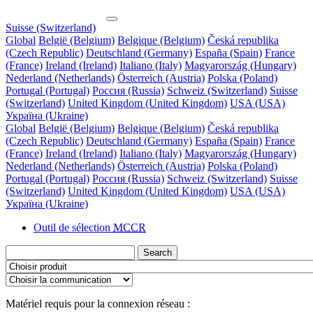
Suisse (Switzerland)
Global
België (Belgium)
Belgique (Belgium)
Česká republika
(Czech Republic)
Deutschland (Germany)
España (Spain)
France
(France)
Ireland (Ireland)
Italiano (Italy)
Magyarország (Hungary)
Nederland (Netherlands)
Österreich (Austria)
Polska (Poland)
Portugal (Portugal)
Россия (Russia)
Schweiz (Switzerland)
Suisse
(Switzerland)
United Kingdom (United Kingdom)
USA (USA)
Україна (Ukraine)
Global
België (Belgium)
Belgique (Belgium)
Česká republika
(Czech Republic)
Deutschland (Germany)
España (Spain)
France
(France)
Ireland (Ireland)
Italiano (Italy)
Magyarország (Hungary)
Nederland (Netherlands)
Österreich (Austria)
Polska (Poland)
Portugal (Portugal)
Россия (Russia)
Schweiz (Switzerland)
Suisse
(Switzerland)
United Kingdom (United Kingdom)
USA (USA)
Україна (Ukraine)
Outil de sélection
MCCR
Search
Matériel requis pour la connexion réseau :