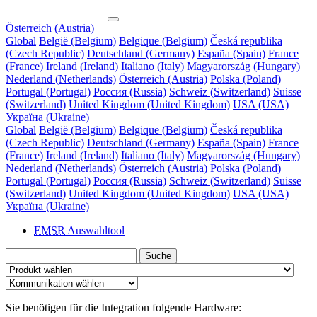
Österreich (Austria)
Global
België (Belgium)
Belgique (Belgium)
Česká republika
(Czech Republic)
Deutschland (Germany)
España (Spain)
France
(France)
Ireland (Ireland)
Italiano (Italy)
Magyarország (Hungary)
Nederland (Netherlands)
Österreich (Austria)
Polska (Poland)
Portugal (Portugal)
Россия (Russia)
Schweiz (Switzerland)
Suisse
(Switzerland)
United Kingdom (United Kingdom)
USA (USA)
Україна (Ukraine)
Global
België (Belgium)
Belgique (Belgium)
Česká republika
(Czech Republic)
Deutschland (Germany)
España (Spain)
France
(France)
Ireland (Ireland)
Italiano (Italy)
Magyarország (Hungary)
Nederland (Netherlands)
Österreich (Austria)
Polska (Poland)
Portugal (Portugal)
Россия (Russia)
Schweiz (Switzerland)
Suisse
(Switzerland)
United Kingdom (United Kingdom)
USA (USA)
Україна (Ukraine)
EMSR
Auswahltool
Suche
Sie benötigen für die Integration folgende Hardware: