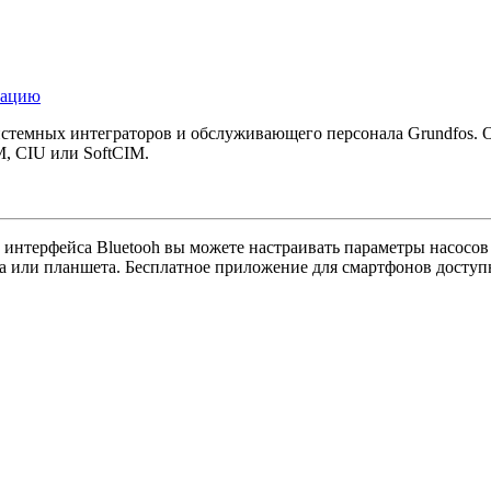
тацию
истемных интеграторов и обслуживающего персонала Grundfos.
M, CIU или SoftCIM.
о интерфейса Bluetooh вы можете настраивать параметры насосов
а или планшета. Бесплатное приложение для смартфонов доступ