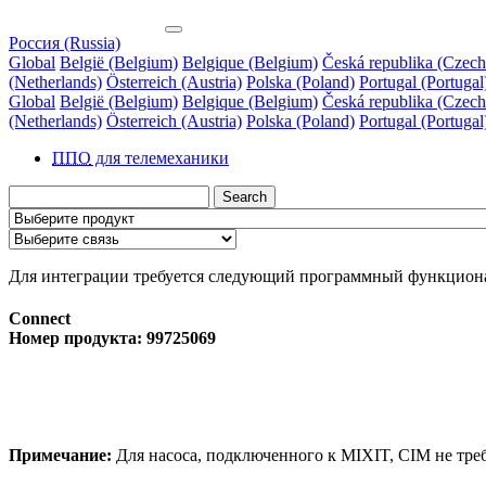
Россия (Russia)
Global
België (Belgium)
Belgique (Belgium)
Česká republika (Czech
(Netherlands)
Österreich (Austria)
Polska (Poland)
Portugal (Portugal
Global
België (Belgium)
Belgique (Belgium)
Česká republika (Czech
(Netherlands)
Österreich (Austria)
Polska (Poland)
Portugal (Portugal
ППО
для телемеханики
Search
Для интеграции требуется следующий программный функцион
Connect
Номер продукта: 99725069
Примечание:
Для насоса, подключенного к MIXIT, CIM не треб