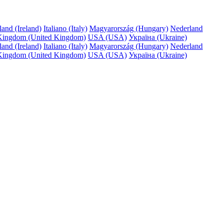
land (Ireland)
Italiano (Italy)
Magyarország (Hungary)
Nederland
Kingdom (United Kingdom)
USA (USA)
Україна (Ukraine)
land (Ireland)
Italiano (Italy)
Magyarország (Hungary)
Nederland
Kingdom (United Kingdom)
USA (USA)
Україна (Ukraine)