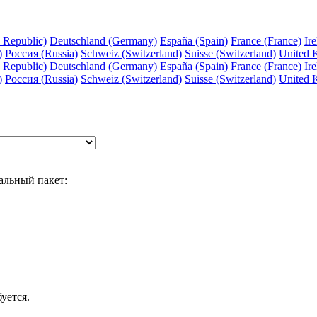
 Republic)
Deutschland (Germany)
España (Spain)
France (France)
Ire
)
Россия (Russia)
Schweiz (Switzerland)
Suisse (Switzerland)
United 
 Republic)
Deutschland (Germany)
España (Spain)
France (France)
Ire
)
Россия (Russia)
Schweiz (Switzerland)
Suisse (Switzerland)
United 
альный пакет:
уется.