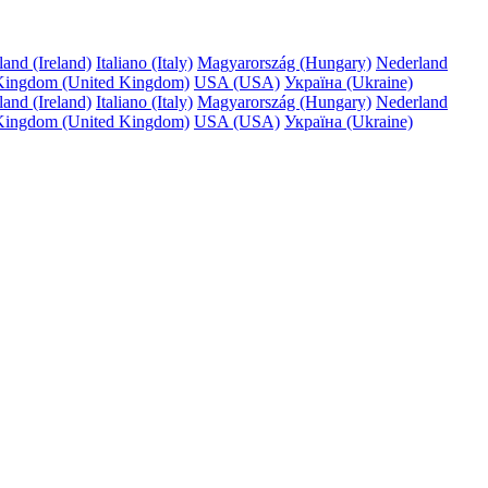
land (Ireland)
Italiano (Italy)
Magyarország (Hungary)
Nederland
Kingdom (United Kingdom)
USA (USA)
Україна (Ukraine)
land (Ireland)
Italiano (Italy)
Magyarország (Hungary)
Nederland
Kingdom (United Kingdom)
USA (USA)
Україна (Ukraine)