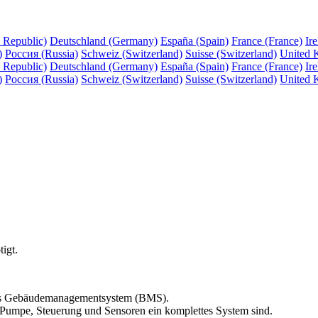
 Republic)
Deutschland (Germany)
España (Spain)
France (France)
Ire
)
Россия (Russia)
Schweiz (Switzerland)
Suisse (Switzerland)
United 
 Republic)
Deutschland (Germany)
España (Spain)
France (France)
Ire
)
Россия (Russia)
Schweiz (Switzerland)
Suisse (Switzerland)
United 
igt.
jedes Gebäudemanagementsystem (BMS).
 Pumpe, Steuerung und Sensoren ein komplettes System sind.