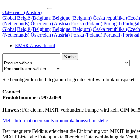
Österreich (Austria)
Global
België (Belgium)
Belgique (Belgium)
Česká republika (Czech
(Netherlands)
Österreich (Austria)
Polska (Poland)
Portugal (Portugal
Global
België (Belgium)
Belgique (Belgium)
Česká republika (Czech
(Netherlands)
Österreich (Austria)
Polska (Poland)
Portugal (Portugal
EMSR
Auswahltool
Suche
Sie benötigen für die Integration folgendes Softwarefunktionspaket:
Connect
Produktnummer: 99725069
Hinweis:
Für die mit MIXIT verbundene Pumpe wird kein CIM benöt
Mehr Informationen zur Kommunikationsschnittstelle
Der integrierte Feldbus erleichtert die Einbindung von MIXIT in 
MIXIT bietet alle Datenpunkte über eine Datenverbindung da Ventil,