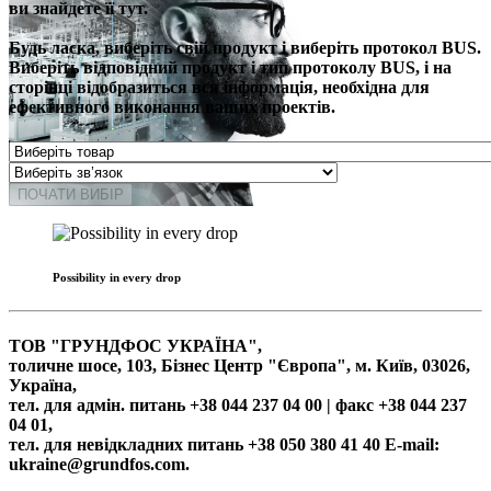
ви знайдете її тут.
Будь ласка, виберіть свій продукт і виберіть протокол BUS.
Виберіть відповідний продукт і тип протоколу BUS, і на
сторінці відобразиться вся інформація, необхідна для
ефективного виконання ваших проектів.
ПОЧАТИ ВИБІР
Possibility in every drop
ТОВ "ГРУНДФОС УКРАЇНА",
толичне шосе, 103, Бізнес Центр "Європа", м. Київ, 03026,
Україна,
тел. для адмін. питань +38 044 237 04 00 | факс +38 044 237
04 01,
тел. для невідкладних питань +38 050 380 41 40 E-mail:
ukraine@grundfos.com.