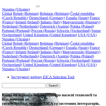
Україна (Ukraine)
Global
België (Belgium)
Belgique (Belgium)
Česká republika
(Czech Republic)
Deutschland (Germany)
España (Spain)
France
(France)
Ireland (Ireland)
Italiano (Italy)
Magyarország (Hungary)
Nederland (Netherlands)
Österreich (Austria)
Polska (Poland)
Portugal (Portugal)
Россия (Russia)
Schweiz (Switzerland)
Suisse
(Switzerland)
United Kingdom (United Kingdom)
USA (USA)
Україна (Ukraine)
Global
België (Belgium)
Belgique (Belgium)
Česká republika
(Czech Republic)
Deutschland (Germany)
España (Spain)
France
(France)
Ireland (Ireland)
Italiano (Italy)
Magyarország (Hungary)
Nederland (Netherlands)
Österreich (Austria)
Polska (Poland)
Portugal (Portugal)
Россия (Russia)
Schweiz (Switzerland)
Suisse
(Switzerland)
United Kingdom (United Kingdom)
USA (USA)
Україна (Ukraine)
Інструмент вибору
EICA Selection Tool
Search
Якщо ви шукаєте інформацію про насосні технології та
підключення до
систем fieldbus, техніків EICA та системних інтеграторів,