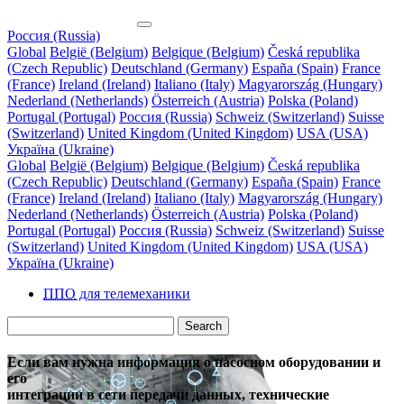
Россия (Russia)
Global
België (Belgium)
Belgique (Belgium)
Česká republika
(Czech Republic)
Deutschland (Germany)
España (Spain)
France
(France)
Ireland (Ireland)
Italiano (Italy)
Magyarország (Hungary)
Nederland (Netherlands)
Österreich (Austria)
Polska (Poland)
Portugal (Portugal)
Россия (Russia)
Schweiz (Switzerland)
Suisse
(Switzerland)
United Kingdom (United Kingdom)
USA (USA)
Україна (Ukraine)
Global
België (Belgium)
Belgique (Belgium)
Česká republika
(Czech Republic)
Deutschland (Germany)
España (Spain)
France
(France)
Ireland (Ireland)
Italiano (Italy)
Magyarország (Hungary)
Nederland (Netherlands)
Österreich (Austria)
Polska (Poland)
Portugal (Portugal)
Россия (Russia)
Schweiz (Switzerland)
Suisse
(Switzerland)
United Kingdom (United Kingdom)
USA (USA)
Україна (Ukraine)
ППО
для телемеханики
Search
Если вам нужна информация о насосном оборудовании и
его
интеграции в сети передачи данных, технические