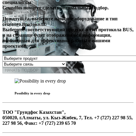
специалисты
Grundfos помогут сделать оптимальный подбор.
Пожалуйста, выберите насосное оборудование и тип
сетевого протокола.
Выберите соответствующий продукт и тип протокола BUS,
и на странице будет отображена вся информация,
необходимая для эффективной работы с вашими
проектами.
НАЧАТЬ ПОДБОР
Possibility in every drop
ТОО "Грундфос Казахстан",
050020, г.Алматы, ул. Кыз-Жибек, 7, Тел. +7 (727) 227 98 55,
227 98 56, Факс: +7 (727) 239 65 70