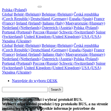
Polska (Poland)
Global
België (Belgium)
Belgique (Belgium)
Česká republika
(Czech Republic)
Deutschland (Germany)
España (Spain)
France
(France)
Ireland (Ireland)
Italiano (Italy)
Magyarország (Hungary)
Nederland (Netherlands)
Österreich (Austria)
Polska (Poland)
Portugal (Portugal)
Россия (Russia)
Schweiz (Switzerland)
Suisse
(Switzerland)
United Kingdom (United Kingdom)
USA (USA)
Україна (Ukraine)
Global
België (Belgium)
Belgique (Belgium)
Česká republika
(Czech Republic)
Deutschland (Germany)
España (Spain)
France
(France)
Ireland (Ireland)
Italiano (Italy)
Magyarország (Hungary)
Nederland (Netherlands)
Österreich (Austria)
Polska (Poland)
Portugal (Portugal)
Россия (Russia)
Schweiz (Switzerland)
Suisse
(Switzerland)
United Kingdom (United Kingdom)
USA (USA)
Україна (Ukraine)
Narzędzie do wyboru
OESK
Search
Proszę wybrać produkt i wybrać protokół BUS.
Wybierz odpowiedni produkt i typ protokołu BUS, a na stronie
zostaną wyświetlone wszystkie informacje potrzebne do