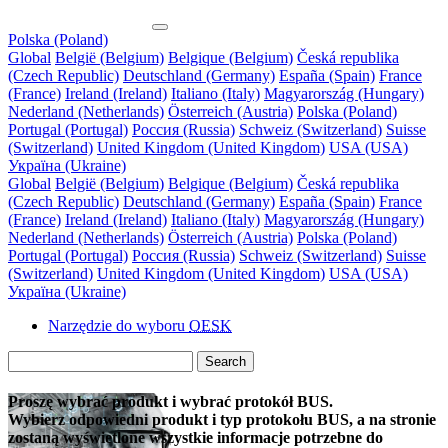
Polska (Poland)
Global
België (Belgium)
Belgique (Belgium)
Česká republika
(Czech Republic)
Deutschland (Germany)
España (Spain)
France
(France)
Ireland (Ireland)
Italiano (Italy)
Magyarország (Hungary)
Nederland (Netherlands)
Österreich (Austria)
Polska (Poland)
Portugal (Portugal)
Россия (Russia)
Schweiz (Switzerland)
Suisse
(Switzerland)
United Kingdom (United Kingdom)
USA (USA)
Україна (Ukraine)
Global
België (Belgium)
Belgique (Belgium)
Česká republika
(Czech Republic)
Deutschland (Germany)
España (Spain)
France
(France)
Ireland (Ireland)
Italiano (Italy)
Magyarország (Hungary)
Nederland (Netherlands)
Österreich (Austria)
Polska (Poland)
Portugal (Portugal)
Россия (Russia)
Schweiz (Switzerland)
Suisse
(Switzerland)
United Kingdom (United Kingdom)
USA (USA)
Україна (Ukraine)
Narzędzie do wyboru
OESK
Search
Proszę wybrać produkt i wybrać protokół BUS.
Wybierz odpowiedni produkt i typ protokołu BUS, a na stronie
zostaną wyświetlone wszystkie informacje potrzebne do