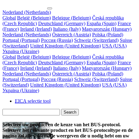
Nederland (Netherlands)
Global
België (Belgium)
Belgique (Belgium)
Česká republika
(Czech Republic)
Deutschland (Germany)
España (Spain)
France
(France)
Ireland (Ireland)
Italiano (Italy)
Magyarország (Hungary)
Nederland (Netherlands)
Österreich (Austria)
Polska (Poland)
Portugal (Portugal)
Россия (Russia)
Schweiz (Switzerland)
Suisse
(Switzerland)
United Kingdom (United Kingdom)
USA (USA)
Україна (Ukraine)
Global
België (Belgium)
Belgique (Belgium)
Česká republika
(Czech Republic)
Deutschland (Germany)
España (Spain)
France
(France)
Ireland (Ireland)
Italiano (Italy)
Magyarország (Hungary)
Nederland (Netherlands)
Österreich (Austria)
Polska (Poland)
Portugal (Portugal)
Россия (Russia)
Schweiz (Switzerland)
Suisse
(Switzerland)
United Kingdom (United Kingdom)
USA (USA)
Україна (Ukraine)
EICA
selectie tool
Search
Selecteer uw product en de keuze van het BUS-protocol.
Selecteer het relevante product en het BUS-protocoltype en de
pagina zal alle informatie weergeven die u nodig hebt om uw