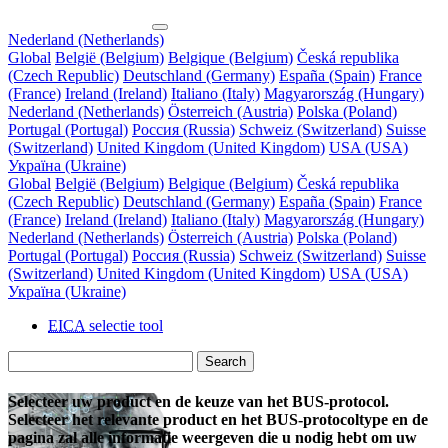
Nederland (Netherlands)
Global
België (Belgium)
Belgique (Belgium)
Česká republika
(Czech Republic)
Deutschland (Germany)
España (Spain)
France
(France)
Ireland (Ireland)
Italiano (Italy)
Magyarország (Hungary)
Nederland (Netherlands)
Österreich (Austria)
Polska (Poland)
Portugal (Portugal)
Россия (Russia)
Schweiz (Switzerland)
Suisse
(Switzerland)
United Kingdom (United Kingdom)
USA (USA)
Україна (Ukraine)
Global
België (Belgium)
Belgique (Belgium)
Česká republika
(Czech Republic)
Deutschland (Germany)
España (Spain)
France
(France)
Ireland (Ireland)
Italiano (Italy)
Magyarország (Hungary)
Nederland (Netherlands)
Österreich (Austria)
Polska (Poland)
Portugal (Portugal)
Россия (Russia)
Schweiz (Switzerland)
Suisse
(Switzerland)
United Kingdom (United Kingdom)
USA (USA)
Україна (Ukraine)
EICA
selectie tool
Search
Selecteer uw product en de keuze van het BUS-protocol.
Selecteer het relevante product en het BUS-protocoltype en de
pagina zal alle informatie weergeven die u nodig hebt om uw