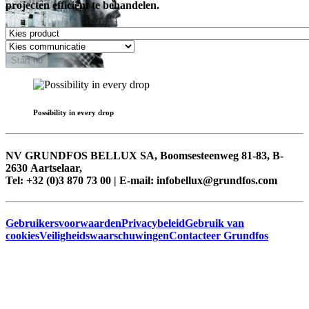
projecten efficiënt te behandelen.
Start nu
Possibility in every drop
NV GRUNDFOS BELLUX SA, Boomsesteenweg 81-83, B-
2630 Aartselaar,
Tel: +32 (0)3 870 73 00 | E-mail: infobellux@grundfos.com
Gebruikersvoorwaarden
Privacybeleid
Gebruik van
cookies
Veiligheidswaarschuwingen
Contacteer Grundfos