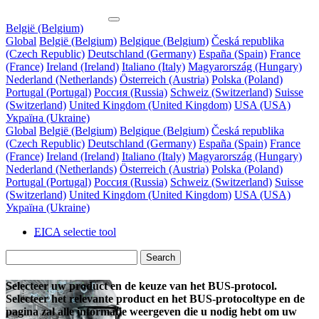
België (Belgium)
Global
België (Belgium)
Belgique (Belgium)
Česká republika
(Czech Republic)
Deutschland (Germany)
España (Spain)
France
(France)
Ireland (Ireland)
Italiano (Italy)
Magyarország (Hungary)
Nederland (Netherlands)
Österreich (Austria)
Polska (Poland)
Portugal (Portugal)
Россия (Russia)
Schweiz (Switzerland)
Suisse
(Switzerland)
United Kingdom (United Kingdom)
USA (USA)
Україна (Ukraine)
Global
België (Belgium)
Belgique (Belgium)
Česká republika
(Czech Republic)
Deutschland (Germany)
España (Spain)
France
(France)
Ireland (Ireland)
Italiano (Italy)
Magyarország (Hungary)
Nederland (Netherlands)
Österreich (Austria)
Polska (Poland)
Portugal (Portugal)
Россия (Russia)
Schweiz (Switzerland)
Suisse
(Switzerland)
United Kingdom (United Kingdom)
USA (USA)
Україна (Ukraine)
EICA
selectie tool
Search
Selecteer uw product en de keuze van het BUS-protocol.
Selecteer het relevante product en het BUS-protocoltype en de
pagina zal alle informatie weergeven die u nodig hebt om uw