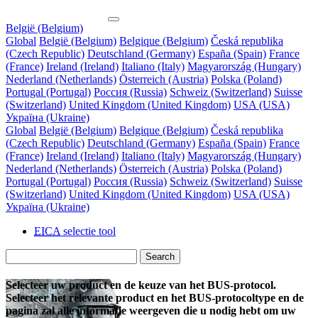
België (Belgium)
Global
België (Belgium)
Belgique (Belgium)
Česká republika
(Czech Republic)
Deutschland (Germany)
España (Spain)
France
(France)
Ireland (Ireland)
Italiano (Italy)
Magyarország (Hungary)
Nederland (Netherlands)
Österreich (Austria)
Polska (Poland)
Portugal (Portugal)
Россия (Russia)
Schweiz (Switzerland)
Suisse
(Switzerland)
United Kingdom (United Kingdom)
USA (USA)
Україна (Ukraine)
Global
België (Belgium)
Belgique (Belgium)
Česká republika
(Czech Republic)
Deutschland (Germany)
España (Spain)
France
(France)
Ireland (Ireland)
Italiano (Italy)
Magyarország (Hungary)
Nederland (Netherlands)
Österreich (Austria)
Polska (Poland)
Portugal (Portugal)
Россия (Russia)
Schweiz (Switzerland)
Suisse
(Switzerland)
United Kingdom (United Kingdom)
USA (USA)
Україна (Ukraine)
EICA
selectie tool
Search
Selecteer uw product en de keuze van het BUS-protocol.
Selecteer het relevante product en het BUS-protocoltype en de
pagina zal alle informatie weergeven die u nodig hebt om uw