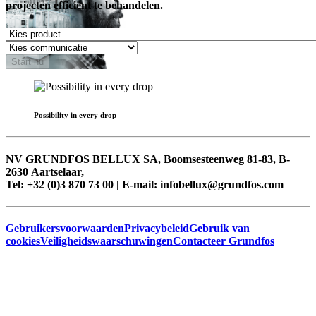
projecten efficiënt te behandelen.
Start nu
Possibility in every drop
NV GRUNDFOS BELLUX SA, Boomsesteenweg 81-83, B-
2630 Aartselaar,
Tel: +32 (0)3 870 73 00 | E-mail: infobellux@grundfos.com
Gebruikersvoorwaarden
Privacybeleid
Gebruik van
cookies
Veiligheidswaarschuwingen
Contacteer Grundfos