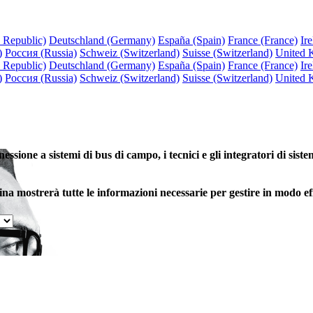
 Republic)
Deutschland (Germany)
España (Spain)
France (France)
Ire
)
Россия (Russia)
Schweiz (Switzerland)
Suisse (Switzerland)
United 
 Republic)
Deutschland (Germany)
España (Spain)
France (France)
Ire
)
Россия (Russia)
Schweiz (Switzerland)
Suisse (Switzerland)
United 
ssione a sistemi di bus di campo, i tecnici e gli integratori di sist
gina mostrerà tutte le informazioni necessarie per gestire in modo effi