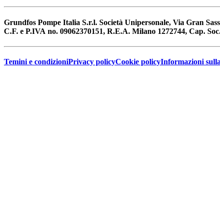
Grundfos Pompe Italia S.r.l. Società Unipersonale, Via Gran
C.F. e P.IVA no. 09062370151, R.E.A. Milano 1272744, Cap. Soc.
Temini e condizioni
Privacy policy
Cookie policy
Informazioni sull