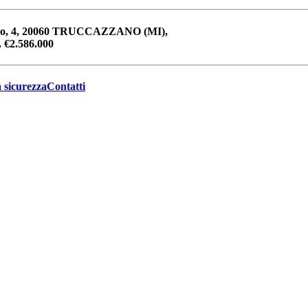
 Sasso, 4, 20060 TRUCCAZZANO (MI),
 €2.586.000
a sicurezza
Contatti