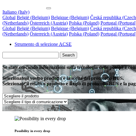
Italiano (Italy)
Global
België (Belgium)
Belgique (Belgium)
Česká republika (Czech
(Netherlands)
Österreich (Austria)
Polska (Poland)
Portugal (Portugal
Global
België (Belgium)
Belgique (Belgium)
Česká republika (Czech
(Netherlands)
Österreich (Austria)
Polska (Poland)
Portugal (Portugal
Strumento di selezione
ACSE
Search
Se state cercando informazioni sulla tecnologia delle pompe e conne
Selezionate il vostro prodotto e la scelta del protocollo BUS.
Selezionate il relativo prodotto e il tipo di protocollo BUS e la pa
INIZIO SELEZIONE
Possibility in every drop