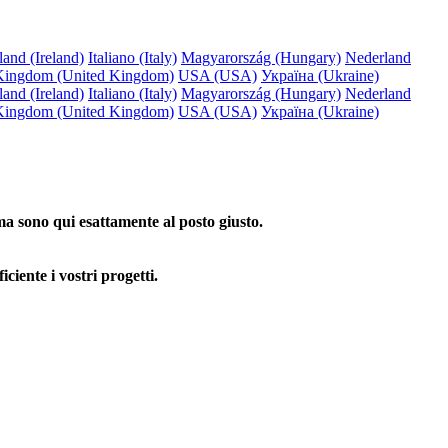
land (Ireland)
Italiano (Italy)
Magyarország (Hungary)
Nederland
Kingdom (United Kingdom)
USA (USA)
Україна (Ukraine)
land (Ireland)
Italiano (Italy)
Magyarország (Hungary)
Nederland
Kingdom (United Kingdom)
USA (USA)
Україна (Ukraine)
ema sono qui esattamente al posto giusto.
ciente i vostri progetti.