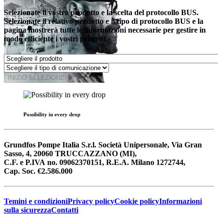
Selezionate il vostro prodotto e la scelta del protocollo BUS.
Selezionate il relativo prodotto e il tipo di protocollo BUS e la
pagina mostrerà tutte le informazioni necessarie per gestire in
modo efficiente i vostri progetti.
INIZIO SELEZIONE
Possibility in every drop
Grundfos Pompe Italia S.r.l. Società Unipersonale, Via Gran
Sasso, 4, 20060 TRUCCAZZANO (MI),
C.F. e P.IVA no. 09062370151, R.E.A. Milano 1272744,
Cap. Soc. €2.586.000
Temini e condizioni
Privacy policy
Cookie policy
Informazioni
sulla sicurezza
Contatti