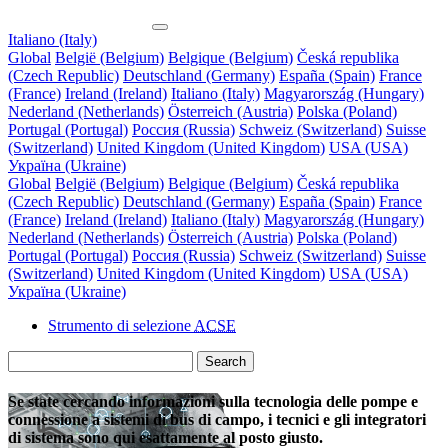
Italiano (Italy)
Global
België (Belgium)
Belgique (Belgium)
Česká republika
(Czech Republic)
Deutschland (Germany)
España (Spain)
France
(France)
Ireland (Ireland)
Italiano (Italy)
Magyarország (Hungary)
Nederland (Netherlands)
Österreich (Austria)
Polska (Poland)
Portugal (Portugal)
Россия (Russia)
Schweiz (Switzerland)
Suisse
(Switzerland)
United Kingdom (United Kingdom)
USA (USA)
Україна (Ukraine)
Global
België (Belgium)
Belgique (Belgium)
Česká republika
(Czech Republic)
Deutschland (Germany)
España (Spain)
France
(France)
Ireland (Ireland)
Italiano (Italy)
Magyarország (Hungary)
Nederland (Netherlands)
Österreich (Austria)
Polska (Poland)
Portugal (Portugal)
Россия (Russia)
Schweiz (Switzerland)
Suisse
(Switzerland)
United Kingdom (United Kingdom)
USA (USA)
Україна (Ukraine)
Strumento di selezione
ACSE
Search
Se state cercando informazioni sulla tecnologia delle pompe e
connessione a sistemi di bus di campo, i tecnici e gli integratori
di sistema sono qui esattamente al posto giusto.