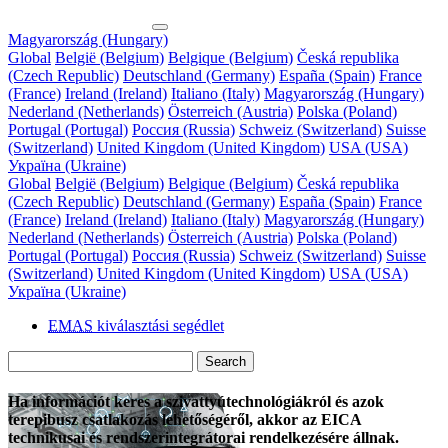
Magyarország (Hungary)
Global
België (Belgium)
Belgique (Belgium)
Česká republika
(Czech Republic)
Deutschland (Germany)
España (Spain)
France
(France)
Ireland (Ireland)
Italiano (Italy)
Magyarország (Hungary)
Nederland (Netherlands)
Österreich (Austria)
Polska (Poland)
Portugal (Portugal)
Россия (Russia)
Schweiz (Switzerland)
Suisse
(Switzerland)
United Kingdom (United Kingdom)
USA (USA)
Україна (Ukraine)
Global
België (Belgium)
Belgique (Belgium)
Česká republika
(Czech Republic)
Deutschland (Germany)
España (Spain)
France
(France)
Ireland (Ireland)
Italiano (Italy)
Magyarország (Hungary)
Nederland (Netherlands)
Österreich (Austria)
Polska (Poland)
Portugal (Portugal)
Россия (Russia)
Schweiz (Switzerland)
Suisse
(Switzerland)
United Kingdom (United Kingdom)
USA (USA)
Україна (Ukraine)
EMAS
kiválasztási segédlet
Search
Ha információt keres a szivattyútechnológiákról és azok
terepibusz csatlakozás lehetőségéről, akkor az EICA
technikusai és rendszerintegrátorai rendelkezésére állnak.