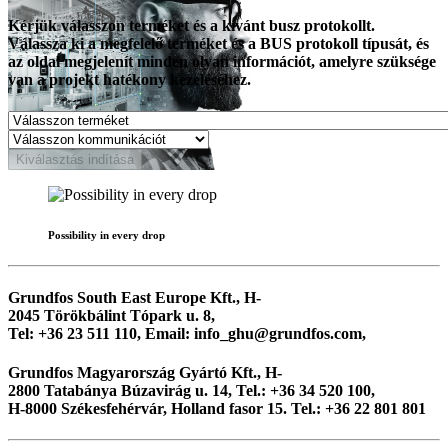
Kérjük válasszon terméket és a kívánt busz protokollt.
Válassza ki a megfelelő terméket és a BUS protokoll típusát, és
az oldal megjelenít minden olyan információt, amelyre szüksége
van a projekt hatékony kezeléséhez.
Kiválasztás indítása
Possibility in every drop
Grundfos South East Europe Kft., H-
2045 Törökbálint Tópark u. 8,
Tel: +36 23 511 110, Email: info_ghu@grundfos.com,
Grundfos Magyarország Gyártó Kft., H-
2800 Tatabánya Búzavirág u. 14, Tel.: +36 34 520 100,
H-8000 Székesfehérvár, Holland fasor 15. Tel.: +36 22 801 801