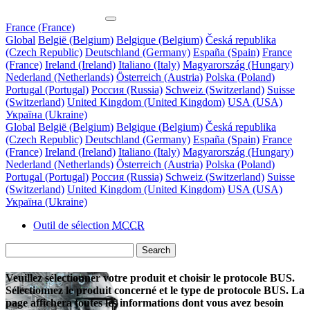
France (France)
Global
België (Belgium)
Belgique (Belgium)
Česká republika
(Czech Republic)
Deutschland (Germany)
España (Spain)
France
(France)
Ireland (Ireland)
Italiano (Italy)
Magyarország (Hungary)
Nederland (Netherlands)
Österreich (Austria)
Polska (Poland)
Portugal (Portugal)
Россия (Russia)
Schweiz (Switzerland)
Suisse
(Switzerland)
United Kingdom (United Kingdom)
USA (USA)
Україна (Ukraine)
Global
België (Belgium)
Belgique (Belgium)
Česká republika
(Czech Republic)
Deutschland (Germany)
España (Spain)
France
(France)
Ireland (Ireland)
Italiano (Italy)
Magyarország (Hungary)
Nederland (Netherlands)
Österreich (Austria)
Polska (Poland)
Portugal (Portugal)
Россия (Russia)
Schweiz (Switzerland)
Suisse
(Switzerland)
United Kingdom (United Kingdom)
USA (USA)
Україна (Ukraine)
Outil de sélection
MCCR
Search
Veuillez sélectionner votre produit et choisir le protocole BUS.
Sélectionnez le produit concerné et le type de protocole BUS. La
page affichera toutes les informations dont vous avez besoin