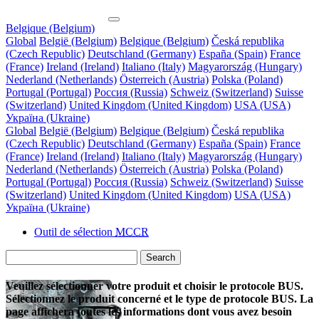
Belgique (Belgium)
Global
België (Belgium)
Belgique (Belgium)
Česká republika
(Czech Republic)
Deutschland (Germany)
España (Spain)
France
(France)
Ireland (Ireland)
Italiano (Italy)
Magyarország (Hungary)
Nederland (Netherlands)
Österreich (Austria)
Polska (Poland)
Portugal (Portugal)
Россия (Russia)
Schweiz (Switzerland)
Suisse
(Switzerland)
United Kingdom (United Kingdom)
USA (USA)
Україна (Ukraine)
Global
België (Belgium)
Belgique (Belgium)
Česká republika
(Czech Republic)
Deutschland (Germany)
España (Spain)
France
(France)
Ireland (Ireland)
Italiano (Italy)
Magyarország (Hungary)
Nederland (Netherlands)
Österreich (Austria)
Polska (Poland)
Portugal (Portugal)
Россия (Russia)
Schweiz (Switzerland)
Suisse
(Switzerland)
United Kingdom (United Kingdom)
USA (USA)
Україна (Ukraine)
Outil de sélection
MCCR
Search
Veuillez sélectionner votre produit et choisir le protocole BUS.
Sélectionnez le produit concerné et le type de protocole BUS. La
page affichera toutes les informations dont vous avez besoin