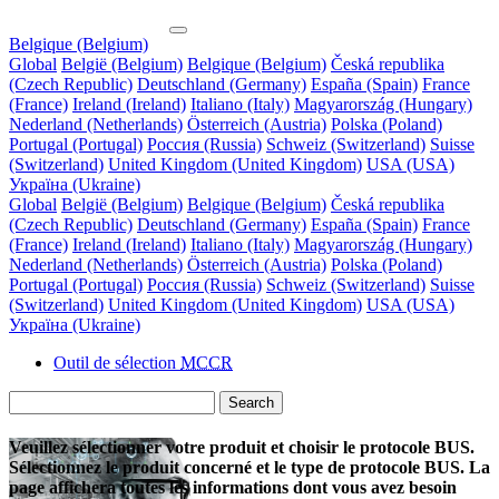
Belgique (Belgium)
Global
België (Belgium)
Belgique (Belgium)
Česká republika
(Czech Republic)
Deutschland (Germany)
España (Spain)
France
(France)
Ireland (Ireland)
Italiano (Italy)
Magyarország (Hungary)
Nederland (Netherlands)
Österreich (Austria)
Polska (Poland)
Portugal (Portugal)
Россия (Russia)
Schweiz (Switzerland)
Suisse
(Switzerland)
United Kingdom (United Kingdom)
USA (USA)
Україна (Ukraine)
Global
België (Belgium)
Belgique (Belgium)
Česká republika
(Czech Republic)
Deutschland (Germany)
España (Spain)
France
(France)
Ireland (Ireland)
Italiano (Italy)
Magyarország (Hungary)
Nederland (Netherlands)
Österreich (Austria)
Polska (Poland)
Portugal (Portugal)
Россия (Russia)
Schweiz (Switzerland)
Suisse
(Switzerland)
United Kingdom (United Kingdom)
USA (USA)
Україна (Ukraine)
Outil de sélection
MCCR
Search
Veuillez sélectionner votre produit et choisir le protocole BUS.
Sélectionnez le produit concerné et le type de protocole BUS. La
page affichera toutes les informations dont vous avez besoin