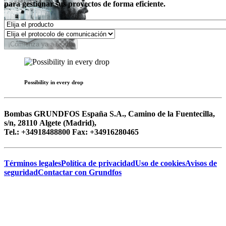
para gestionar sus proyectos de forma eficiente.
¡Comienza ya a usarla
Possibility in every drop
Bombas GRUNDFOS España S.A., Camino de la Fuentecilla,
s/n, 28110 Algete (Madrid),
Tel.: +34918488800 Fax: +34916280465
Términos legales
Política de privacidad
Uso de cookies
Avisos de
seguridad
Contactar con Grundfos