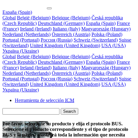
España (Spain)
Global
België (Belgium)
Belgique (Belgium)
Česká republika
(Czech Republic)
Deutschland (Germany)
España (Spain)
France
(France)
Ireland (Ireland)
Italiano (Italy)
Magyarország (Hungary)
Nederland (Netherlands)
Österreich (Austria)
Polska (Poland)
Portugal (Portugal)
Россия (Russia)
Schweiz (Switzerland)
Suisse
(Switzerland)
United Kingdom (United Kingdom)
USA (USA)
Україна (Ukraine)
Global
België (Belgium)
Belgique (Belgium)
Česká republika
(Czech Republic)
Deutschland (Germany)
España (Spain)
France
(France)
Ireland (Ireland)
Italiano (Italy)
Magyarország (Hungary)
Nederland (Netherlands)
Österreich (Austria)
Polska (Poland)
Portugal (Portugal)
Россия (Russia)
Schweiz (Switzerland)
Suisse
(Switzerland)
United Kingdom (United Kingdom)
USA (USA)
Україна (Ukraine)
Herramienta de selección
ICM
Search
Por favor, seleccione su producto y elija el protocolo BUS.
Seleccione el producto correspondiente y el tipo de protocolo
BUS y la página mostrará toda la información que necesita