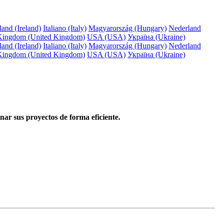
land (Ireland)
Italiano (Italy)
Magyarország (Hungary)
Nederland
Kingdom (United Kingdom)
USA (USA)
Україна (Ukraine)
land (Ireland)
Italiano (Italy)
Magyarország (Hungary)
Nederland
Kingdom (United Kingdom)
USA (USA)
Україна (Ukraine)
nar sus proyectos de forma eficiente.