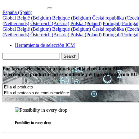
España (Spain)
Global
België (Belgium)
Belgique (Belgium)
Česká republika (Czech
(Netherlands)
Österreich (Austria)
Polska (Poland)
Portugal (Portugal
Global
België (Belgium)
Belgique (Belgium)
Česká republika (Czech
(Netherlands)
Österreich (Austria)
Polska (Poland)
Portugal (Portugal
Herramienta de selección
ICM
Search
Por favor, seleccione su producto y elija el protocolo BUS.
Seleccione el producto correspondiente y el tipo de protocolo BUS
¡Comienza ya a usarla
Possibility in every drop