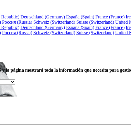
 Republic)
Deutschland (Germany)
España (Spain)
France (France)
Ire
)
Россия (Russia)
Schweiz (Switzerland)
Suisse (Switzerland)
United 
 Republic)
Deutschland (Germany)
España (Spain)
France (France)
Ire
)
Россия (Russia)
Schweiz (Switzerland)
Suisse (Switzerland)
United 
 y la página mostrará toda la información que necesita para gestio