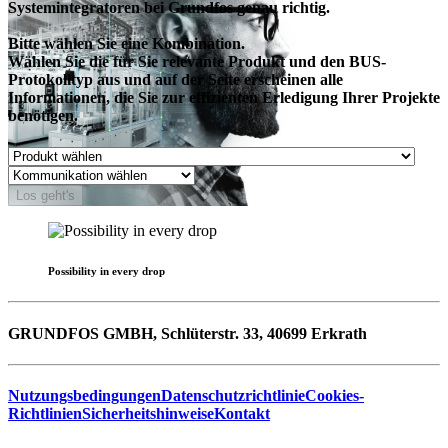
Systemintegratoren bei Grundfos genau richtig.
Bitte wählen Sie eine Kombination.
Wählen Sie die für Sie relevante Produkt und den BUS-
Protokolltyp aus und auf der Seite erscheinen alle
Informationen, die Sie zur effizienten Erledigung Ihrer Projekte
benötigen.
Los geht's
Possibility in every drop
GRUNDFOS GMBH, Schlüterstr. 33, 40699 Erkrath
Nutzungsbedingungen
Datenschutzrichtlinie
Cookies-
Richtlinien
Sicherheitshinweise
Kontakt