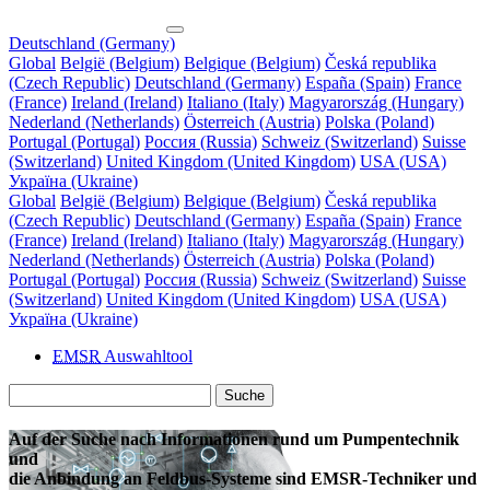
Deutschland (Germany)
Global
België (Belgium)
Belgique (Belgium)
Česká republika
(Czech Republic)
Deutschland (Germany)
España (Spain)
France
(France)
Ireland (Ireland)
Italiano (Italy)
Magyarország (Hungary)
Nederland (Netherlands)
Österreich (Austria)
Polska (Poland)
Portugal (Portugal)
Россия (Russia)
Schweiz (Switzerland)
Suisse
(Switzerland)
United Kingdom (United Kingdom)
USA (USA)
Україна (Ukraine)
Global
België (Belgium)
Belgique (Belgium)
Česká republika
(Czech Republic)
Deutschland (Germany)
España (Spain)
France
(France)
Ireland (Ireland)
Italiano (Italy)
Magyarország (Hungary)
Nederland (Netherlands)
Österreich (Austria)
Polska (Poland)
Portugal (Portugal)
Россия (Russia)
Schweiz (Switzerland)
Suisse
(Switzerland)
United Kingdom (United Kingdom)
USA (USA)
Україна (Ukraine)
EMSR
Auswahltool
Suche
Auf der Suche nach Informationen rund um Pumpentechnik
und
die Anbindung an Feldbus-Systeme sind EMSR-Techniker und