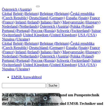
Österreich (Austria)
Global
België (Belgium)
Belgique (Belgium)
Česká republika
(Czech Republic)
Deutschland (Germany)
España (Spain)
France
(France)
Ireland (Ireland)
Italiano (Italy)
Magyarország (Hungary)
Nederland (Netherlands)
Österreich (Austria)
Polska (Poland)
Portugal (Portugal)
Россия (Russia)
Schweiz (Switzerland)
Suisse
(Switzerland)
United Kingdom (United Kingdom)
USA (USA)
Україна (Ukraine)
Global
België (Belgium)
Belgique (Belgium)
Česká republika
(Czech Republic)
Deutschland (Germany)
España (Spain)
France
(France)
Ireland (Ireland)
Italiano (Italy)
Magyarország (Hungary)
Nederland (Netherlands)
Österreich (Austria)
Polska (Poland)
Portugal (Portugal)
Россия (Russia)
Schweiz (Switzerland)
Suisse
(Switzerland)
United Kingdom (United Kingdom)
USA (USA)
Україна (Ukraine)
EMSR
Auswahltool
Suche
Auf der Suche nach Informationen rund um Pumpentechnik
und
die Anbindung an Feldbus-Systeme sind EMSR-Techniker und