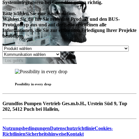
Systemintegratoren bei Grundfos genau richtig.
Bitte wählen Sie eine Kombination.
Wählen Sie die für Sie relevante Produkt und den BUS-
Protokolltyp aus und auf der Seite erscheinen alle
Informationen, die Sie zur effizienten Erledigung Ihrer Projekte
benötigen.
Los geht's
Possibility in every drop
Grundfos Pumpen Vertrieb Ges.m.b.H., Urstein Süd 9, Top
202, 5412 Puch bei Hallein,
Nutzungsbedingungen
Datenschutzrichtlinie
Cookies-
Richtlinien
Sicherheitshinweise
Kontakt